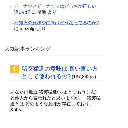
ドーナツとドーナッツはどっちが正しい
違いは?
に
星海
より
不知火の意味や由来はどうなってるのか?
に
junzotjp
より
人気記事ランキング
猪突猛進の意味は 良い言い方
として使われるの?
(187,842pv)
あなたは最近 猪突猛進(ちょとつもうしん)
と他人から言われたと思いますが、 猪突猛
進とは どのような意味が存在しており、
&nbs...