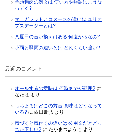
羊頭狗肉の例文は 使い方や類語はこうな
ってる?
マーガレットとコスモスの違いは ユリオ
プスデージーとは?
真夏日の言い換えはある 何度からなの?
小雨と弱雨の違いとは どれくらい強い?
最近のコメント
オールするの意味は 何時までが範囲?
に
なたは
より
しちょるはどこの方言 意味はどうなって
いる?
に
西田朋弘
より
気づくと気付くの違いは 公用文だとどっ
ちが正しい?
に
たかまつようこ
より