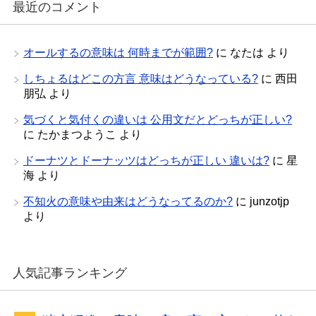
最近のコメント
オールするの意味は 何時までが範囲?
に
なたは
より
しちょるはどこの方言 意味はどうなっている?
に
西田
朋弘
より
気づくと気付くの違いは 公用文だとどっちが正しい?
に
たかまつようこ
より
ドーナツとドーナッツはどっちが正しい 違いは?
に
星
海
より
不知火の意味や由来はどうなってるのか?
に
junzotjp
より
人気記事ランキング