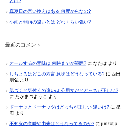
とは?
真夏日の言い換えはある 何度からなの?
小雨と弱雨の違いとは どれくらい強い?
最近のコメント
オールするの意味は 何時までが範囲?
に
なたは
より
しちょるはどこの方言 意味はどうなっている?
に
西田
朋弘
より
気づくと気付くの違いは 公用文だとどっちが正しい?
に
たかまつようこ
より
ドーナツとドーナッツはどっちが正しい 違いは?
に
星
海
より
不知火の意味や由来はどうなってるのか?
に
junzotjp