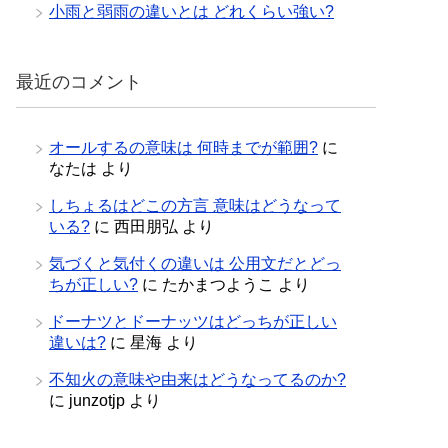
小雨と弱雨の違いとは どれくらい強い?
最近のコメント
オールするの意味は 何時までが範囲?
に
なたは
より
しちょるはどこの方言 意味はどうなって
いる?
に
西田朋弘
より
気づくと気付くの違いは 公用文だとどっ
ちが正しい?
に
たかまつようこ
より
ドーナツとドーナッツはどっちが正しい
違いは?
に
星海
より
不知火の意味や由来はどうなってるのか?
に
junzotjp
より