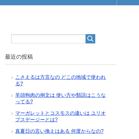
最近の投稿
こさえるは方言なの どこの地域で使われ
る?
羊頭狗肉の例文は 使い方や類語はこうな
ってる?
マーガレットとコスモスの違いは ユリオ
プスデージーとは?
真夏日の言い換えはある 何度からなの?