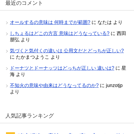
最近のコメント
オールするの意味は 何時までが範囲?
に
なたは
より
しちょるはどこの方言 意味はどうなっている?
に
西田
朋弘
より
気づくと気付くの違いは 公用文だとどっちが正しい?
に
たかまつようこ
より
ドーナツとドーナッツはどっちが正しい 違いは?
に
星
海
より
不知火の意味や由来はどうなってるのか?
に
junzotjp
より
人気記事ランキング