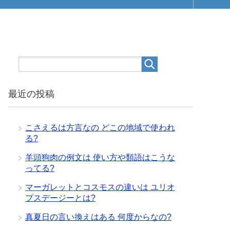
最近の投稿
こさえるは方言なの どこの地域で使われ
る?
羊頭狗肉の例文は 使い方や類語はこうな
ってる?
マーガレットとコスモスの違いは ユリオ
プスデージーとは?
真夏日の言い換えはある 何度からなの?