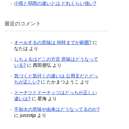
小雨と弱雨の違いとは どれくらい強い?
最近のコメント
オールするの意味は 何時までが範囲?
に
なたは
より
しちょるはどこの方言 意味はどうなって
いる?
に
西田朋弘
より
気づくと気付くの違いは 公用文だとどっ
ちが正しい?
に
たかまつようこ
より
ドーナツとドーナッツはどっちが正しい
違いは?
に
星海
より
不知火の意味や由来はどうなってるのか?
に
junzotjp
より