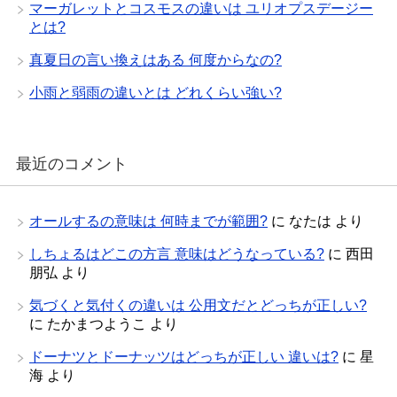
マーガレットとコスモスの違いは ユリオプスデージー
とは?
真夏日の言い換えはある 何度からなの?
小雨と弱雨の違いとは どれくらい強い?
最近のコメント
オールするの意味は 何時までが範囲?
に
なたは
より
しちょるはどこの方言 意味はどうなっている?
に
西田
朋弘
より
気づくと気付くの違いは 公用文だとどっちが正しい?
に
たかまつようこ
より
ドーナツとドーナッツはどっちが正しい 違いは?
に
星
海
より