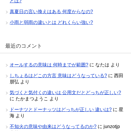
とは?
真夏日の言い換えはある 何度からなの?
小雨と弱雨の違いとは どれくらい強い?
最近のコメント
オールするの意味は 何時までが範囲?
に
なたは
より
しちょるはどこの方言 意味はどうなっている?
に
西田
朋弘
より
気づくと気付くの違いは 公用文だとどっちが正しい?
に
たかまつようこ
より
ドーナツとドーナッツはどっちが正しい 違いは?
に
星
海
より
不知火の意味や由来はどうなってるのか?
に
junzotjp