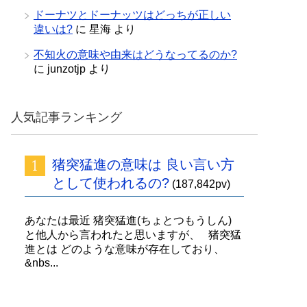
ドーナツとドーナッツはどっちが正しい
違いは?
に
星海
より
不知火の意味や由来はどうなってるのか?
に
junzotjp
より
人気記事ランキング
猪突猛進の意味は 良い言い方
として使われるの?
(187,842pv)
あなたは最近 猪突猛進(ちょとつもうしん)
と他人から言われたと思いますが、 猪突猛
進とは どのような意味が存在しており、
&nbs...