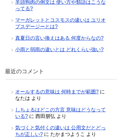
羊頭狗肉の例文は 使い方や類語はこうな
ってる?
マーガレットとコスモスの違いは ユリオ
プスデージーとは?
真夏日の言い換えはある 何度からなの?
小雨と弱雨の違いとは どれくらい強い?
最近のコメント
オールするの意味は 何時までが範囲?
に
なたは
より
しちょるはどこの方言 意味はどうなって
いる?
に
西田朋弘
より
気づくと気付くの違いは 公用文だとどっ
ちが正しい?
に
たかまつようこ
より