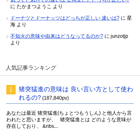
に
たかまつようこ
より
ドーナツとドーナッツはどっちが正しい 違いは?
に
星
海
より
不知火の意味や由来はどうなってるのか?
に
junzotjp
より
人気記事ランキング
猪突猛進の意味は 良い言い方として使わ
れるの?
(187,840pv)
あなたは最近 猪突猛進(ちょとつもうしん) と他人から言
われたと思いますが、 猪突猛進とは どのような意味が
存在しており、 &nbs...