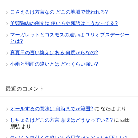
こさえるは方言なの どこの地域で使われる?
羊頭狗肉の例文は 使い方や類語はこうなってる?
マーガレットとコスモスの違いは ユリオプスデージー
とは?
真夏日の言い換えはある 何度からなの?
小雨と弱雨の違いとは どれくらい強い?
最近のコメント
オールするの意味は 何時までが範囲?
に
なたは
より
しちょるはどこの方言 意味はどうなっている?
に
西田
朋弘
より
気づくと気付くの違いは 公用文だとどっちが正しい?