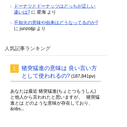
ドーナツとドーナッツはどっちが正しい
違いは?
に
星海
より
不知火の意味や由来はどうなってるのか?
に
junzotjp
より
人気記事ランキング
猪突猛進の意味は 良い言い方
として使われるの?
(187,841pv)
あなたは最近 猪突猛進(ちょとつもうしん)
と他人から言われたと思いますが、 猪突猛
進とは どのような意味が存在しており、
&nbs...