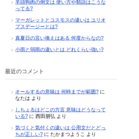
羊頭狗肉の例文は 使い方や類語はこうな
ってる?
マーガレットとコスモスの違いは ユリオ
プスデージーとは?
真夏日の言い換えはある 何度からなの?
小雨と弱雨の違いとは どれくらい強い?
最近のコメント
オールするの意味は 何時までが範囲?
に
なたは
より
しちょるはどこの方言 意味はどうなって
いる?
に
西田朋弘
より
気づくと気付くの違いは 公用文だとどっ
ちが正しい?
に
たかまつようこ
より