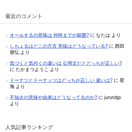
最近のコメント
オールするの意味は 何時までが範囲?
に
なたは
より
しちょるはどこの方言 意味はどうなっている?
に
西田
朋弘
より
気づくと気付くの違いは 公用文だとどっちが正しい?
に
たかまつようこ
より
ドーナツとドーナッツはどっちが正しい 違いは?
に
星
海
より
不知火の意味や由来はどうなってるのか?
に
junzotjp
より
人気記事ランキング