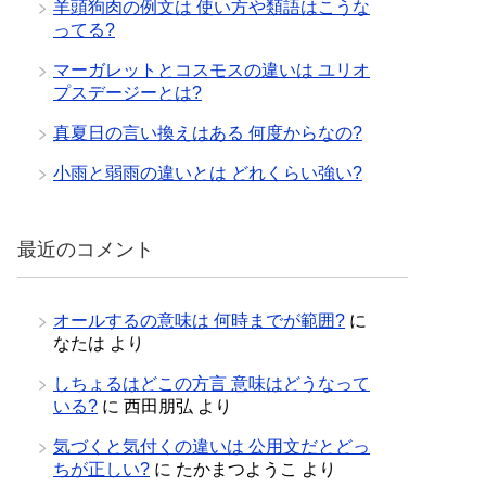
羊頭狗肉の例文は 使い方や類語はこうな
ってる?
マーガレットとコスモスの違いは ユリオ
プスデージーとは?
真夏日の言い換えはある 何度からなの?
小雨と弱雨の違いとは どれくらい強い?
最近のコメント
オールするの意味は 何時までが範囲?
に
なたは
より
しちょるはどこの方言 意味はどうなって
いる?
に
西田朋弘
より
気づくと気付くの違いは 公用文だとどっ
ちが正しい?
に
たかまつようこ
より