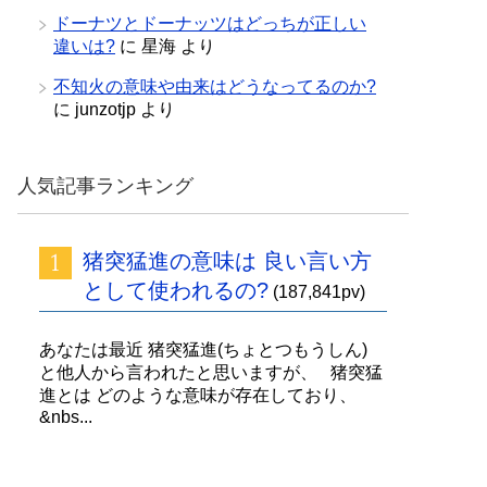
ドーナツとドーナッツはどっちが正しい
違いは?
に
星海
より
不知火の意味や由来はどうなってるのか?
に
junzotjp
より
人気記事ランキング
猪突猛進の意味は 良い言い方
として使われるの?
(187,841pv)
あなたは最近 猪突猛進(ちょとつもうしん)
と他人から言われたと思いますが、 猪突猛
進とは どのような意味が存在しており、
&nbs...