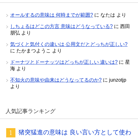
オールするの意味は 何時までが範囲?
に
なたは
より
しちょるはどこの方言 意味はどうなっている?
に
西田
朋弘
より
気づくと気付くの違いは 公用文だとどっちが正しい?
に
たかまつようこ
より
ドーナツとドーナッツはどっちが正しい 違いは?
に
星
海
より
不知火の意味や由来はどうなってるのか?
に
junzotjp
より
人気記事ランキング
猪突猛進の意味は 良い言い方として使わ