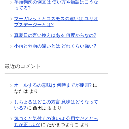
羊頭狗肉の例文は 使い方や類語はこうな
ってる?
マーガレットとコスモスの違いは ユリオ
プスデージーとは?
真夏日の言い換えはある 何度からなの?
小雨と弱雨の違いとは どれくらい強い?
最近のコメント
オールするの意味は 何時までが範囲?
に
なたは
より
しちょるはどこの方言 意味はどうなって
いる?
に
西田朋弘
より
気づくと気付くの違いは 公用文だとどっ
ちが正しい?
に
たかまつようこ
より