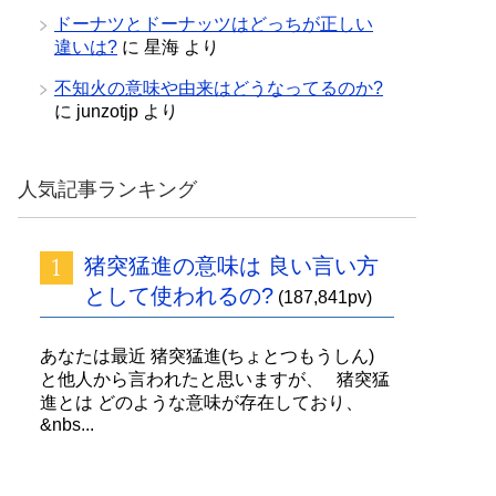
ドーナツとドーナッツはどっちが正しい
違いは?
に
星海
より
不知火の意味や由来はどうなってるのか?
に
junzotjp
より
人気記事ランキング
猪突猛進の意味は 良い言い方
として使われるの?
(187,841pv)
あなたは最近 猪突猛進(ちょとつもうしん)
と他人から言われたと思いますが、 猪突猛
進とは どのような意味が存在しており、
&nbs...