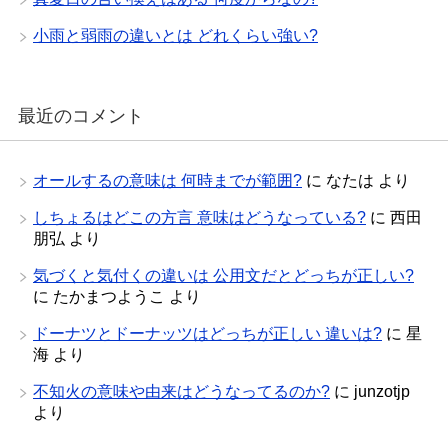
小雨と弱雨の違いとは どれくらい強い?
最近のコメント
オールするの意味は 何時までが範囲?
に
なたは
より
しちょるはどこの方言 意味はどうなっている?
に
西田
朋弘
より
気づくと気付くの違いは 公用文だとどっちが正しい?
に
たかまつようこ
より
ドーナツとドーナッツはどっちが正しい 違いは?
に
星
海
より
不知火の意味や由来はどうなってるのか?
に
junzotjp
より