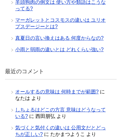
羊頭狗肉の例文は 使い方や類語はこうな
ってる?
マーガレットとコスモスの違いは ユリオ
プスデージーとは?
真夏日の言い換えはある 何度からなの?
小雨と弱雨の違いとは どれくらい強い?
最近のコメント
オールするの意味は 何時までが範囲?
に
なたは
より
しちょるはどこの方言 意味はどうなって
いる?
に
西田朋弘
より
気づくと気付くの違いは 公用文だとどっ
ちが正しい?
に
たかまつようこ
より