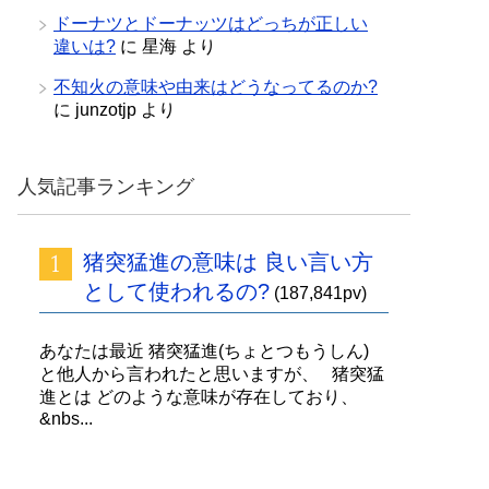
ドーナツとドーナッツはどっちが正しい
違いは?
に
星海
より
不知火の意味や由来はどうなってるのか?
に
junzotjp
より
人気記事ランキング
猪突猛進の意味は 良い言い方
として使われるの?
(187,841pv)
あなたは最近 猪突猛進(ちょとつもうしん)
と他人から言われたと思いますが、 猪突猛
進とは どのような意味が存在しており、
&nbs...