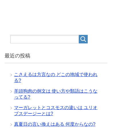
最近の投稿
こさえるは方言なの どこの地域で使われ
る?
羊頭狗肉の例文は 使い方や類語はこうな
ってる?
マーガレットとコスモスの違いは ユリオ
プスデージーとは?
真夏日の言い換えはある 何度からなの?