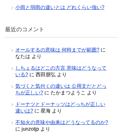
小雨と弱雨の違いとは どれくらい強い?
最近のコメント
オールするの意味は 何時までが範囲?
に
なたは
より
しちょるはどこの方言 意味はどうなって
いる?
に
西田朋弘
より
気づくと気付くの違いは 公用文だとどっ
ちが正しい?
に
たかまつようこ
より
ドーナツとドーナッツはどっちが正しい
違いは?
に
星海
より
不知火の意味や由来はどうなってるのか?
に
junzotjp
より