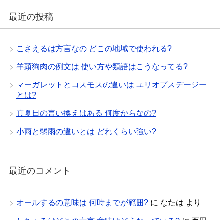
最近の投稿
こさえるは方言なの どこの地域で使われる?
羊頭狗肉の例文は 使い方や類語はこうなってる?
マーガレットとコスモスの違いは ユリオプスデージー
とは?
真夏日の言い換えはある 何度からなの?
小雨と弱雨の違いとは どれくらい強い?
最近のコメント
オールするの意味は 何時までが範囲?
に
なたは
より