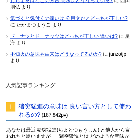
しちょるはどこの方言 意味はどうなっている?
に
西田
朋弘
より
気づくと気付くの違いは 公用文だとどっちが正しい?
に
たかまつようこ
より
ドーナツとドーナッツはどっちが正しい 違いは?
に
星
海
より
不知火の意味や由来はどうなってるのか?
に
junzotjp
より
人気記事ランキング
猪突猛進の意味は 良い言い方として使わ
れるの?
(187,842pv)
あなたは最近 猪突猛進(ちょとつもうしん) と他人から言
われたと思いますが、 猪突猛進とは どのような意味が