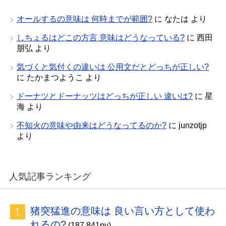
オールするの意味は 何時までが範囲?
に
なたは
より
しちょるはどこの方言 意味はどうなっている?
に
西田
朋弘
より
気づくと気付くの違いは 公用文だとどっちが正しい?
に
たかまつようこ
より
ドーナツとドーナッツはどっちが正しい 違いは?
に
星
海
より
不知火の意味や由来はどうなってるのか?
に
junzotjp
より
人気記事ランキング
猪突猛進の意味は 良い言い方として使わ
れるの?
(187,841pv)