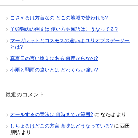
こさえるは方言なの どこの地域で使われる?
羊頭狗肉の例文は 使い方や類語はこうなってる?
マーガレットとコスモスの違いは ユリオプスデージー
とは?
真夏日の言い換えはある 何度からなの?
小雨と弱雨の違いとは どれくらい強い?
最近のコメント
オールするの意味は 何時までが範囲?
に
なたは
より
しちょるはどこの方言 意味はどうなっている?
に
西田
朋弘
より