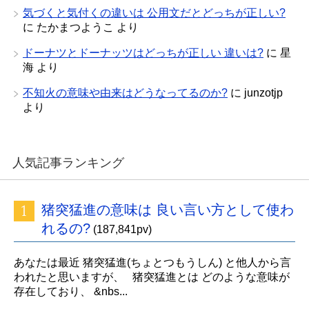
気づくと気付くの違いは 公用文だとどっちが正しい?
に
たかまつようこ
より
ドーナツとドーナッツはどっちが正しい 違いは?
に
星
海
より
不知火の意味や由来はどうなってるのか?
に
junzotjp
より
人気記事ランキング
猪突猛進の意味は 良い言い方として使わ
れるの?
(187,841pv)
あなたは最近 猪突猛進(ちょとつもうしん) と他人から言
われたと思いますが、 猪突猛進とは どのような意味が
存在しており、 &nbs...