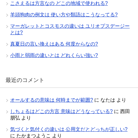
こさえるは方言なの どこの地域で使われる?
羊頭狗肉の例文は 使い方や類語はこうなってる?
マーガレットとコスモスの違いは ユリオプスデージー
とは?
真夏日の言い換えはある 何度からなの?
小雨と弱雨の違いとは どれくらい強い?
最近のコメント
オールするの意味は 何時までが範囲?
に
なたは
より
しちょるはどこの方言 意味はどうなっている?
に
西田
朋弘
より
気づくと気付くの違いは 公用文だとどっちが正しい?
に
たかまつようこ
より