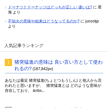
ドーナツとドーナッツはどっちが正しい 違いは?
に
星
海
より
不知火の意味や由来はどうなってるのか?
に
junzotjp
より
人気記事ランキング
猪突猛進の意味は 良い言い方として使わ
れるの?
(187,842pv)
あなたは最近 猪突猛進(ちょとつもうしん) と他人から言
われたと思いますが、 猪突猛進とは どのような意味が
存在しており、 &nbs...