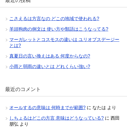
最近の投稿
こさえるは方言なの どこの地域で使われる?
羊頭狗肉の例文は 使い方や類語はこうなってる?
マーガレットとコスモスの違いは ユリオプスデージー
とは?
真夏日の言い換えはある 何度からなの?
小雨と弱雨の違いとは どれくらい強い?
最近のコメント
オールするの意味は 何時までが範囲?
に
なたは
より
しちょるはどこの方言 意味はどうなっている?
に
西田
朋弘
より