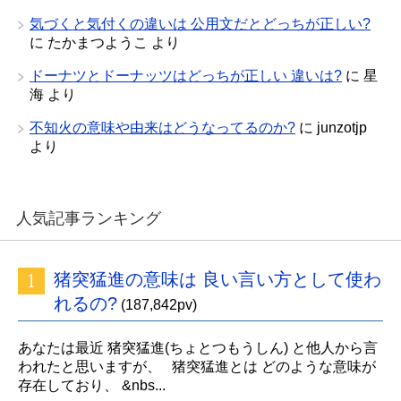
気づくと気付くの違いは 公用文だとどっちが正しい?
に
たかまつようこ
より
ドーナツとドーナッツはどっちが正しい 違いは?
に
星
海
より
不知火の意味や由来はどうなってるのか?
に
junzotjp
より
人気記事ランキング
猪突猛進の意味は 良い言い方として使わ
れるの?
(187,842pv)
あなたは最近 猪突猛進(ちょとつもうしん) と他人から言
われたと思いますが、 猪突猛進とは どのような意味が
存在しており、 &nbs...