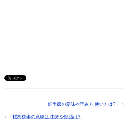
「
好季節の意味や読み方 使い方は?
」
「
桜梅桃李の意味は 由来や類語は?
」