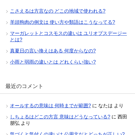
こさえるは方言なの どこの地域で使われる?
羊頭狗肉の例文は 使い方や類語はこうなってる?
マーガレットとコスモスの違いは ユリオプスデージー
とは?
真夏日の言い換えはある 何度からなの?
小雨と弱雨の違いとは どれくらい強い?
最近のコメント
オールするの意味は 何時までが範囲?
に
なたは
より
しちょるはどこの方言 意味はどうなっている?
に
西田
朋弘
より
気づくと気付くの違いは 公用文だとどっちが正しい?