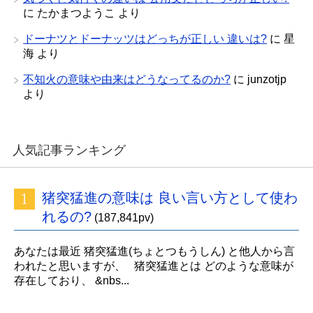
に
たかまつようこ
より
ドーナツとドーナッツはどっちが正しい 違いは?
に
星
海
より
不知火の意味や由来はどうなってるのか?
に
junzotjp
より
人気記事ランキング
猪突猛進の意味は 良い言い方として使わ
れるの?
(187,841pv)
あなたは最近 猪突猛進(ちょとつもうしん) と他人から言
われたと思いますが、 猪突猛進とは どのような意味が
存在しており、 &nbs...