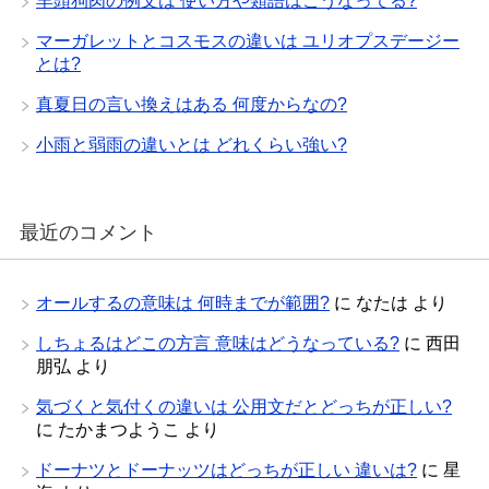
羊頭狗肉の例文は 使い方や類語はこうなってる?
マーガレットとコスモスの違いは ユリオプスデージー
とは?
真夏日の言い換えはある 何度からなの?
小雨と弱雨の違いとは どれくらい強い?
最近のコメント
オールするの意味は 何時までが範囲?
に
なたは
より
しちょるはどこの方言 意味はどうなっている?
に
西田
朋弘
より
気づくと気付くの違いは 公用文だとどっちが正しい?
に
たかまつようこ
より
ドーナツとドーナッツはどっちが正しい 違いは?
に
星