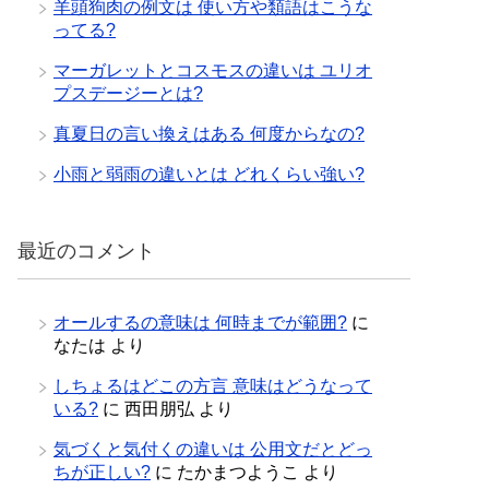
羊頭狗肉の例文は 使い方や類語はこうな
ってる?
マーガレットとコスモスの違いは ユリオ
プスデージーとは?
真夏日の言い換えはある 何度からなの?
小雨と弱雨の違いとは どれくらい強い?
最近のコメント
オールするの意味は 何時までが範囲?
に
なたは
より
しちょるはどこの方言 意味はどうなって
いる?
に
西田朋弘
より
気づくと気付くの違いは 公用文だとどっ
ちが正しい?
に
たかまつようこ
より