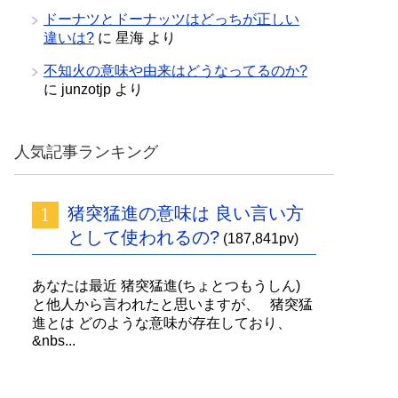
ドーナツとドーナッツはどっちが正しい
違いは?
に
星海
より
不知火の意味や由来はどうなってるのか?
に
junzotjp
より
人気記事ランキング
猪突猛進の意味は 良い言い方
として使われるの?
(187,841pv)
あなたは最近 猪突猛進(ちょとつもうしん)
と他人から言われたと思いますが、 猪突猛
進とは どのような意味が存在しており、
&nbs...