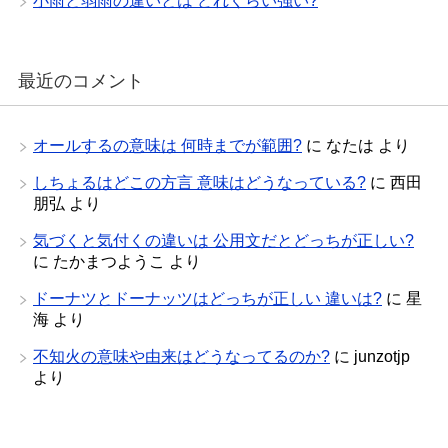
小雨と弱雨の違いとは どれくらい強い?
最近のコメント
オールするの意味は 何時までが範囲?
に
なたは
より
しちょるはどこの方言 意味はどうなっている?
に
西田
朋弘
より
気づくと気付くの違いは 公用文だとどっちが正しい?
に
たかまつようこ
より
ドーナツとドーナッツはどっちが正しい 違いは?
に
星
海
より
不知火の意味や由来はどうなってるのか?
に
junzotjp
より