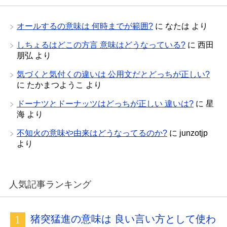
オールするの意味は 何時までが範囲?
に
なたは
より
しちょるはどこの方言 意味はどうなっている?
に
西田
朋弘
より
気づくと気付くの違いは 公用文だとどっちが正しい?
に
たかまつようこ
より
ドーナツとドーナッツはどっちが正しい 違いは?
に
星
海
より
不知火の意味や由来はどうなってるのか?
に
junzotjp
より
人気記事ランキング
猪突猛進の意味は 良い言い方として使わ