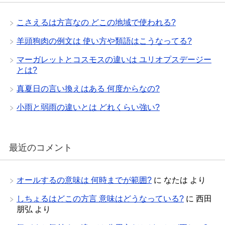
こさえるは方言なの どこの地域で使われる?
羊頭狗肉の例文は 使い方や類語はこうなってる?
マーガレットとコスモスの違いは ユリオプスデージー
とは?
真夏日の言い換えはある 何度からなの?
小雨と弱雨の違いとは どれくらい強い?
最近のコメント
オールするの意味は 何時までが範囲?
に
なたは
より
しちょるはどこの方言 意味はどうなっている?
に
西田
朋弘
より