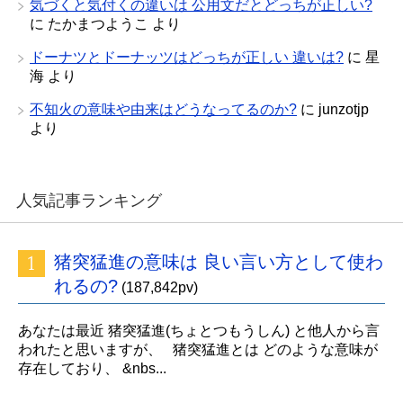
気づくと気付くの違いは 公用文だとどっちが正しい?
に
たかまつようこ
より
ドーナツとドーナッツはどっちが正しい 違いは?
に
星
海
より
不知火の意味や由来はどうなってるのか?
に
junzotjp
より
人気記事ランキング
猪突猛進の意味は 良い言い方として使わ
れるの?
(187,842pv)
あなたは最近 猪突猛進(ちょとつもうしん) と他人から言
われたと思いますが、 猪突猛進とは どのような意味が
存在しており、 &nbs...