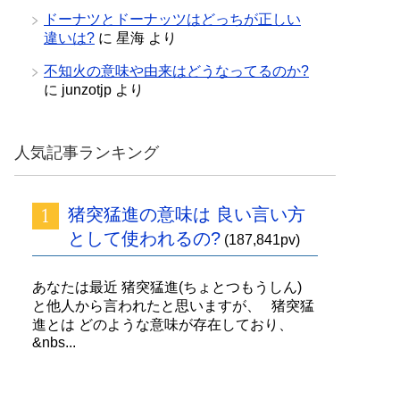
ドーナツとドーナッツはどっちが正しい
違いは?
に
星海
より
不知火の意味や由来はどうなってるのか?
に
junzotjp
より
人気記事ランキング
猪突猛進の意味は 良い言い方
として使われるの?
(187,841pv)
あなたは最近 猪突猛進(ちょとつもうしん)
と他人から言われたと思いますが、 猪突猛
進とは どのような意味が存在しており、
&nbs...