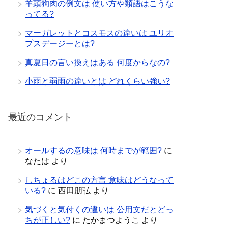
羊頭狗肉の例文は 使い方や類語はこうな
ってる?
マーガレットとコスモスの違いは ユリオ
プスデージーとは?
真夏日の言い換えはある 何度からなの?
小雨と弱雨の違いとは どれくらい強い?
最近のコメント
オールするの意味は 何時までが範囲?
に
なたは
より
しちょるはどこの方言 意味はどうなって
いる?
に
西田朋弘
より
気づくと気付くの違いは 公用文だとどっ
ちが正しい?
に
たかまつようこ
より