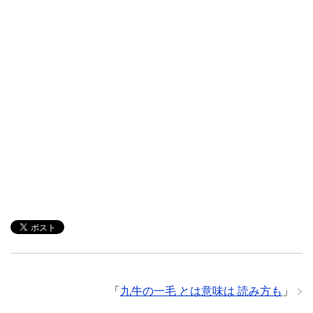
「
九牛の一毛 とは意味は 読み方も
」