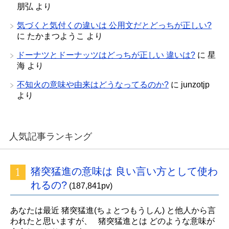
朋弘
より
気づくと気付くの違いは 公用文だとどっちが正しい?
に
たかまつようこ
より
ドーナツとドーナッツはどっちが正しい 違いは?
に
星
海
より
不知火の意味や由来はどうなってるのか?
に
junzotjp
より
人気記事ランキング
猪突猛進の意味は 良い言い方として使わ
れるの?
(187,841pv)
あなたは最近 猪突猛進(ちょとつもうしん) と他人から言
われたと思いますが、 猪突猛進とは どのような意味が