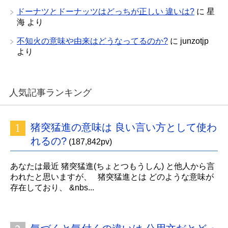
ドーナツとドーナッツはどっちが正しい 違いは?
に
星
海
より
不知火の意味や由来はどうなってるのか?
に
junzotjp
より
人気記事ランキング
猪突猛進の意味は 良い言い方として使わ
れるの?
(187,842pv)
あなたは最近 猪突猛進(ちょとつもうしん) と他人から言
われたと思いますが、 猪突猛進とは どのような意味が
存在しており、 &nbs...