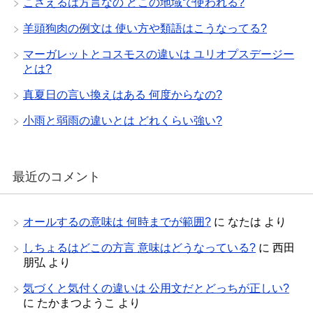
こさえるは方言なの どこの地域で使われる?
羊頭狗肉の例文は 使い方や類語はこうなってる?
マーガレットとコスモスの違いは ユリオプスデージー
とは?
真夏日の言い換えはある 何度からなの?
小雨と弱雨の違いとは どれくらい強い?
最近のコメント
オールするの意味は 何時までが範囲?
に
なたは
より
しちょるはどこの方言 意味はどうなっている?
に
西田
朋弘
より
気づくと気付くの違いは 公用文だとどっちが正しい?
に
たかまつようこ
より