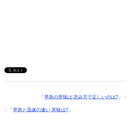
「
早急の意味は 読み方で正しいのは?
」
「
早急と迅速の違い 意味は?
」