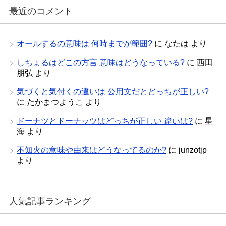
最近のコメント
オールするの意味は 何時までが範囲?
に
なたは
より
しちょるはどこの方言 意味はどうなっている?
に
西田
朋弘
より
気づくと気付くの違いは 公用文だとどっちが正しい?
に
たかまつようこ
より
ドーナツとドーナッツはどっちが正しい 違いは?
に
星
海
より
不知火の意味や由来はどうなってるのか?
に
junzotjp
より
人気記事ランキング