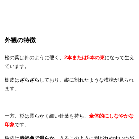
外観の特徴
松の葉は針のように硬く、
2本または5本の束
になって生え
ています。
樹皮は
ざらざら
しており、縦に割れたような模様が見られ
ます。
一方、杉は柔らかく細い針葉を持ち、
全体的にしなやかな
印象
です。
樹皮は
赤褐色で滑らか
、うろこのように剥がれやすいのが