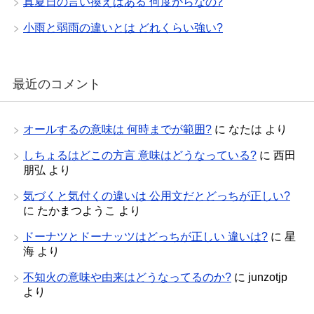
真夏日の言い換えはある 何度からなの?
小雨と弱雨の違いとは どれくらい強い?
最近のコメント
オールするの意味は 何時までが範囲?
に
なたは
より
しちょるはどこの方言 意味はどうなっている?
に
西田
朋弘
より
気づくと気付くの違いは 公用文だとどっちが正しい?
に
たかまつようこ
より
ドーナツとドーナッツはどっちが正しい 違いは?
に
星
海
より
不知火の意味や由来はどうなってるのか?
に
junzotjp
より