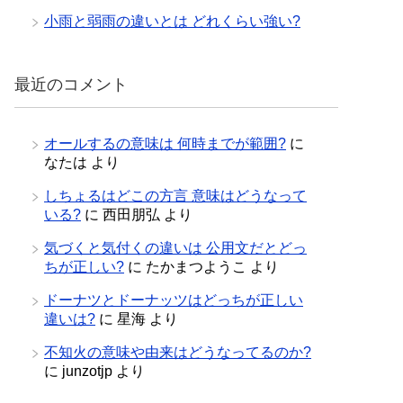
小雨と弱雨の違いとは どれくらい強い?
最近のコメント
オールするの意味は 何時までが範囲?
に
なたは
より
しちょるはどこの方言 意味はどうなって
いる?
に
西田朋弘
より
気づくと気付くの違いは 公用文だとどっ
ちが正しい?
に
たかまつようこ
より
ドーナツとドーナッツはどっちが正しい
違いは?
に
星海
より
不知火の意味や由来はどうなってるのか?
に
junzotjp
より