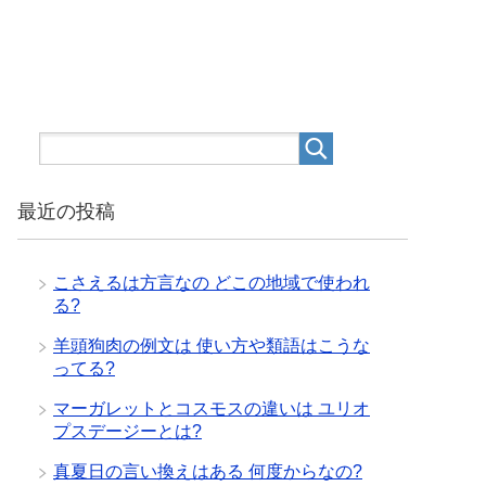
最近の投稿
こさえるは方言なの どこの地域で使われ
る?
羊頭狗肉の例文は 使い方や類語はこうな
ってる?
マーガレットとコスモスの違いは ユリオ
プスデージーとは?
真夏日の言い換えはある 何度からなの?