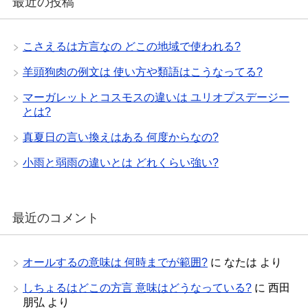
最近の投稿
こさえるは方言なの どこの地域で使われる?
羊頭狗肉の例文は 使い方や類語はこうなってる?
マーガレットとコスモスの違いは ユリオプスデージー
とは?
真夏日の言い換えはある 何度からなの?
小雨と弱雨の違いとは どれくらい強い?
最近のコメント
オールするの意味は 何時までが範囲?
に
なたは
より
しちょるはどこの方言 意味はどうなっている?
に
西田
朋弘
より