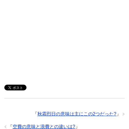
「
秋霜烈日の意味は主にこの2つだった?
」
「
空費の意味と浪費との違いは?
」