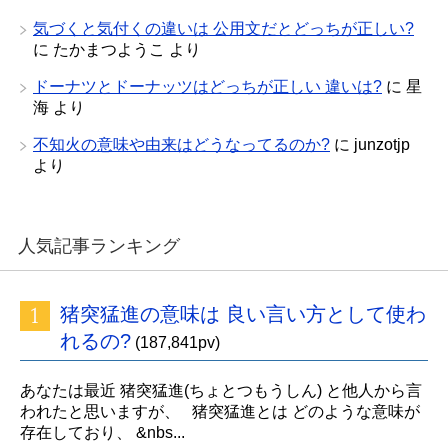
気づくと気付くの違いは 公用文だとどっちが正しい?
に
たかまつようこ
より
ドーナツとドーナッツはどっちが正しい 違いは?
に
星
海
より
不知火の意味や由来はどうなってるのか?
に
junzotjp
より
人気記事ランキング
猪突猛進の意味は 良い言い方として使わ
れるの?
(187,841pv)
あなたは最近 猪突猛進(ちょとつもうしん) と他人から言
われたと思いますが、 猪突猛進とは どのような意味が
存在しており、 &nbs...