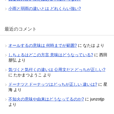
小雨と弱雨の違いとは どれくらい強い?
最近のコメント
オールするの意味は 何時までが範囲?
に
なたは
より
しちょるはどこの方言 意味はどうなっている?
に
西田
朋弘
より
気づくと気付くの違いは 公用文だとどっちが正しい?
に
たかまつようこ
より
ドーナツとドーナッツはどっちが正しい 違いは?
に
星
海
より
不知火の意味や由来はどうなってるのか?
に
junzotjp
より