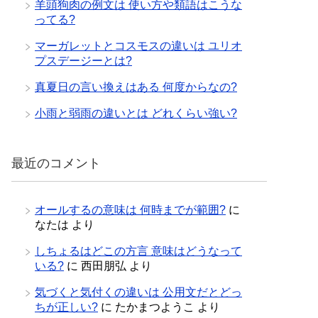
羊頭狗肉の例文は 使い方や類語はこうな
ってる?
マーガレットとコスモスの違いは ユリオ
プスデージーとは?
真夏日の言い換えはある 何度からなの?
小雨と弱雨の違いとは どれくらい強い?
最近のコメント
オールするの意味は 何時までが範囲?
に
なたは
より
しちょるはどこの方言 意味はどうなって
いる?
に
西田朋弘
より
気づくと気付くの違いは 公用文だとどっ
ちが正しい?
に
たかまつようこ
より