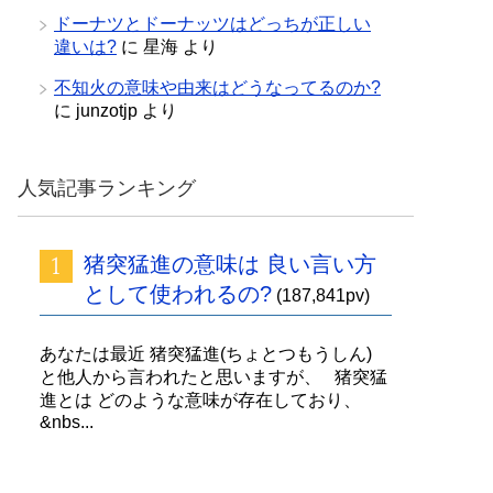
ドーナツとドーナッツはどっちが正しい
違いは?
に
星海
より
不知火の意味や由来はどうなってるのか?
に
junzotjp
より
人気記事ランキング
猪突猛進の意味は 良い言い方
として使われるの?
(187,841pv)
あなたは最近 猪突猛進(ちょとつもうしん)
と他人から言われたと思いますが、 猪突猛
進とは どのような意味が存在しており、
&nbs...