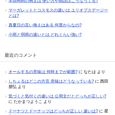
羊頭狗肉の例文は 使い方や類語はこうなってる?
マーガレットとコスモスの違いは ユリオプスデージー
とは?
真夏日の言い換えはある 何度からなの?
小雨と弱雨の違いとは どれくらい強い?
最近のコメント
オールするの意味は 何時までが範囲?
に
なたは
より
しちょるはどこの方言 意味はどうなっている?
に
西田
朋弘
より
気づくと気付くの違いは 公用文だとどっちが正しい?
に
たかまつようこ
より
ドーナツとドーナッツはどっちが正しい 違いは?
に
星