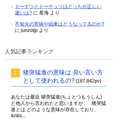
ドーナツとドーナッツはどっちが正しい
違いは?
に
星海
より
不知火の意味や由来はどうなってるのか?
に
junzotjp
より
人気記事ランキング
猪突猛進の意味は 良い言い方
として使われるの?
(187,842pv)
あなたは最近 猪突猛進(ちょとつもうしん)
と他人から言われたと思いますが、 猪突猛
進とは どのような意味が存在しており、
&nbs...