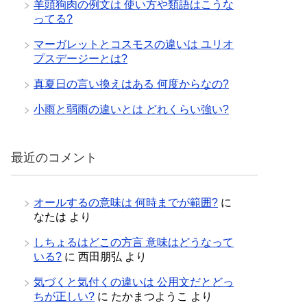
羊頭狗肉の例文は 使い方や類語はこうな
ってる?
マーガレットとコスモスの違いは ユリオ
プスデージーとは?
真夏日の言い換えはある 何度からなの?
小雨と弱雨の違いとは どれくらい強い?
最近のコメント
オールするの意味は 何時までが範囲?
に
なたは
より
しちょるはどこの方言 意味はどうなって
いる?
に
西田朋弘
より
気づくと気付くの違いは 公用文だとどっ
ちが正しい?
に
たかまつようこ
より