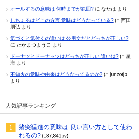
オールするの意味は 何時までが範囲?
に
なたは
より
しちょるはどこの方言 意味はどうなっている?
に
西田
朋弘
より
気づくと気付くの違いは 公用文だとどっちが正しい?
に
たかまつようこ
より
ドーナツとドーナッツはどっちが正しい 違いは?
に
星
海
より
不知火の意味や由来はどうなってるのか?
に
junzotjp
より
人気記事ランキング
猪突猛進の意味は 良い言い方として使わ
れるの?
(187,841pv)