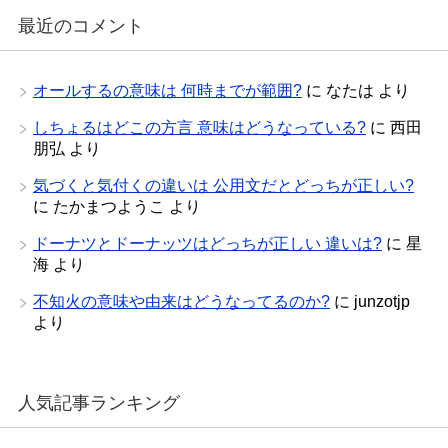
最近のコメント
オールするの意味は 何時までが範囲?
に
なたは
より
しちょるはどこの方言 意味はどうなっている?
に
西田
朋弘
より
気づくと気付くの違いは 公用文だとどっちが正しい?
に
たかまつようこ
より
ドーナツとドーナッツはどっちが正しい 違いは?
に
星
海
より
不知火の意味や由来はどうなってるのか?
に
junzotjp
より
人気記事ランキング