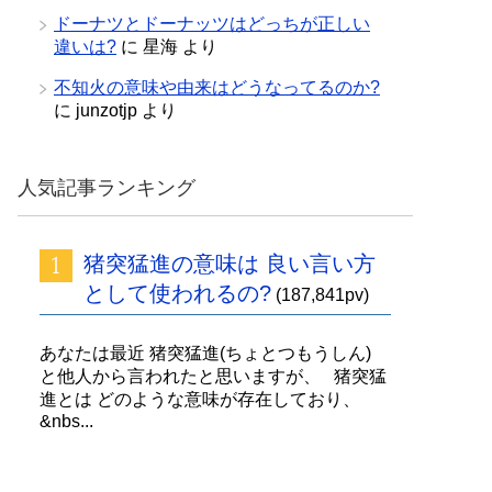
ドーナツとドーナッツはどっちが正しい
違いは?
に
星海
より
不知火の意味や由来はどうなってるのか?
に
junzotjp
より
人気記事ランキング
猪突猛進の意味は 良い言い方
として使われるの?
(187,841pv)
あなたは最近 猪突猛進(ちょとつもうしん)
と他人から言われたと思いますが、 猪突猛
進とは どのような意味が存在しており、
&nbs...