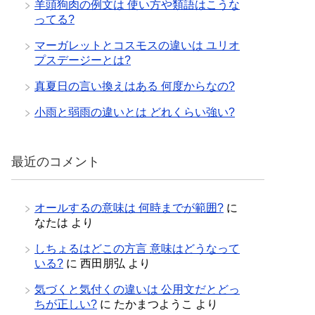
羊頭狗肉の例文は 使い方や類語はこうな
ってる?
マーガレットとコスモスの違いは ユリオ
プスデージーとは?
真夏日の言い換えはある 何度からなの?
小雨と弱雨の違いとは どれくらい強い?
最近のコメント
オールするの意味は 何時までが範囲?
に
なたは
より
しちょるはどこの方言 意味はどうなって
いる?
に
西田朋弘
より
気づくと気付くの違いは 公用文だとどっ
ちが正しい?
に
たかまつようこ
より