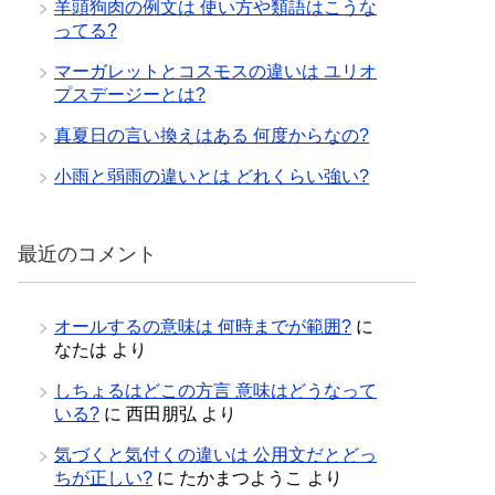
羊頭狗肉の例文は 使い方や類語はこうな
ってる?
マーガレットとコスモスの違いは ユリオ
プスデージーとは?
真夏日の言い換えはある 何度からなの?
小雨と弱雨の違いとは どれくらい強い?
最近のコメント
オールするの意味は 何時までが範囲?
に
なたは
より
しちょるはどこの方言 意味はどうなって
いる?
に
西田朋弘
より
気づくと気付くの違いは 公用文だとどっ
ちが正しい?
に
たかまつようこ
より