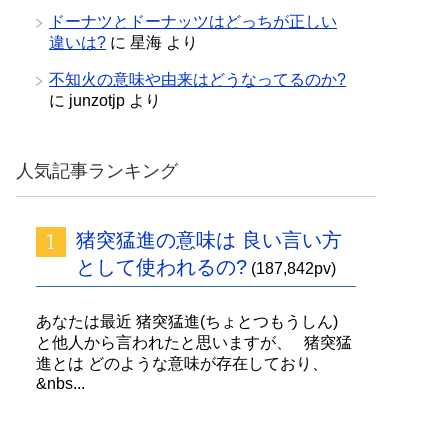
ドーナツとドーナッツはどっちが正しい
違いは?
に
星海
より
不知火の意味や由来はどうなってるのか?
に
junzotjp
より
人気記事ランキング
猪突猛進の意味は 良い言い方
として使われるの?
(187,842pv)
あなたは最近 猪突猛進(ちょとつもうしん)
と他人から言われたと思いますが、 猪突猛
進とは どのような意味が存在しており、
&nbs...