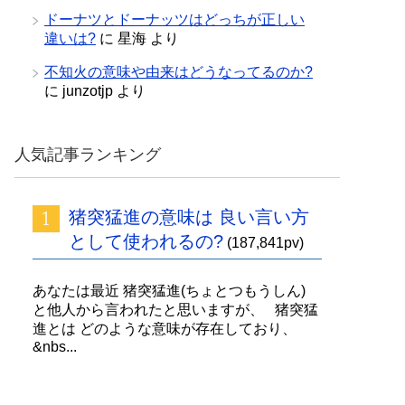
ドーナツとドーナッツはどっちが正しい
違いは?
に
星海
より
不知火の意味や由来はどうなってるのか?
に
junzotjp
より
人気記事ランキング
猪突猛進の意味は 良い言い方
として使われるの?
(187,841pv)
あなたは最近 猪突猛進(ちょとつもうしん)
と他人から言われたと思いますが、 猪突猛
進とは どのような意味が存在しており、
&nbs...