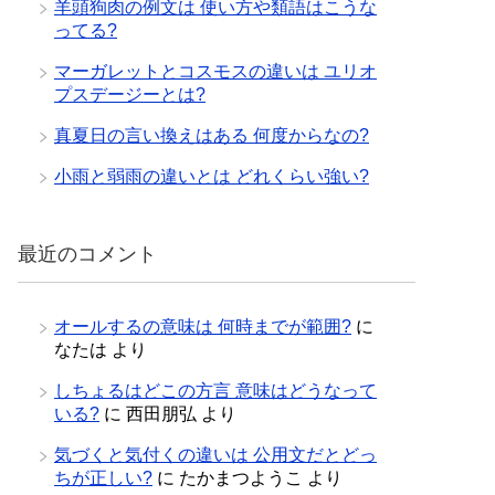
羊頭狗肉の例文は 使い方や類語はこうな
ってる?
マーガレットとコスモスの違いは ユリオ
プスデージーとは?
真夏日の言い換えはある 何度からなの?
小雨と弱雨の違いとは どれくらい強い?
最近のコメント
オールするの意味は 何時までが範囲?
に
なたは
より
しちょるはどこの方言 意味はどうなって
いる?
に
西田朋弘
より
気づくと気付くの違いは 公用文だとどっ
ちが正しい?
に
たかまつようこ
より