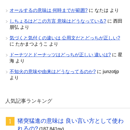
オールするの意味は 何時までが範囲?
に
なたは
より
しちょるはどこの方言 意味はどうなっている?
に
西田
朋弘
より
気づくと気付くの違いは 公用文だとどっちが正しい?
に
たかまつようこ
より
ドーナツとドーナッツはどっちが正しい 違いは?
に
星
海
より
不知火の意味や由来はどうなってるのか?
に
junzotjp
より
人気記事ランキング
猪突猛進の意味は 良い言い方として使わ
れるの?
(187,841pv)