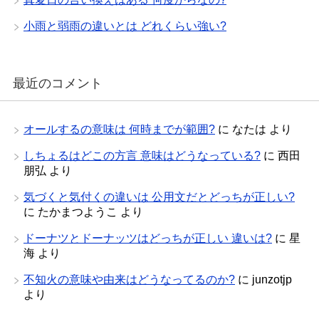
小雨と弱雨の違いとは どれくらい強い?
最近のコメント
オールするの意味は 何時までが範囲?
に
なたは
より
しちょるはどこの方言 意味はどうなっている?
に
西田
朋弘
より
気づくと気付くの違いは 公用文だとどっちが正しい?
に
たかまつようこ
より
ドーナツとドーナッツはどっちが正しい 違いは?
に
星
海
より
不知火の意味や由来はどうなってるのか?
に
junzotjp
より