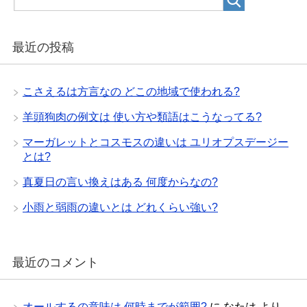
最近の投稿
こさえるは方言なの どこの地域で使われる?
羊頭狗肉の例文は 使い方や類語はこうなってる?
マーガレットとコスモスの違いは ユリオプスデージー
とは?
真夏日の言い換えはある 何度からなの?
小雨と弱雨の違いとは どれくらい強い?
最近のコメント
オールするの意味は 何時までが範囲?
に
なたは
より