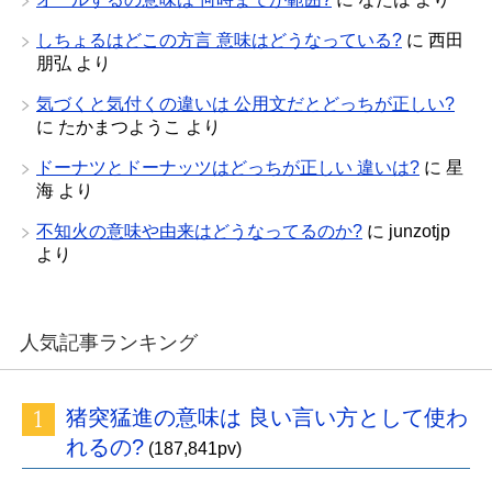
しちょるはどこの方言 意味はどうなっている?
に
西田
朋弘
より
気づくと気付くの違いは 公用文だとどっちが正しい?
に
たかまつようこ
より
ドーナツとドーナッツはどっちが正しい 違いは?
に
星
海
より
不知火の意味や由来はどうなってるのか?
に
junzotjp
より
人気記事ランキング
猪突猛進の意味は 良い言い方として使わ
れるの?
(187,841pv)