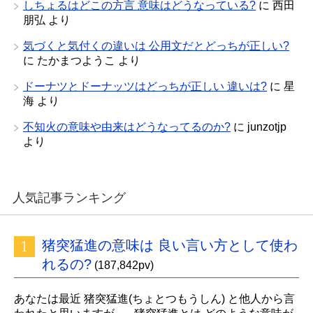
しちょるはどこの方言 意味はどうなっている?
に
西田
朋弘
より
気づくと気付くの違いは 公用文だとどっちが正しい?
に
たかまつようこ
より
ドーナツとドーナッツはどっちが正しい 違いは?
に
星
海
より
不知火の意味や由来はどうなってるのか?
に
junzotjp
より
人気記事ランキング
猪突猛進の意味は 良い言い方として使わ
れるの?
(187,842pv)
あなたは最近 猪突猛進(ちょとつもうしん) と他人から言