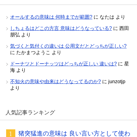
オールするの意味は 何時までが範囲?
に
なたは
より
しちょるはどこの方言 意味はどうなっている?
に
西田
朋弘
より
気づくと気付くの違いは 公用文だとどっちが正しい?
に
たかまつようこ
より
ドーナツとドーナッツはどっちが正しい 違いは?
に
星
海
より
不知火の意味や由来はどうなってるのか?
に
junzotjp
より
人気記事ランキング
猪突猛進の意味は 良い言い方として使わ